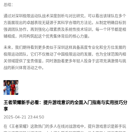
总结：
通过对深圳极限运动队战术深度剖析与对比研究，可以看出该球队在多个
方面展现出的卓越表现无疑源于其科学合理的方法论。从制定明确目标到
强调团队协作，再到强化心理素质及系统性技术培训，每一个环节都是相
辅相成，共同构筑起这个优秀集体背后的核心力量。
未来，我们期待看到更多类似于深圳这样具备高度专业化和全方位发展的
极限运动团队，它们不仅推动了中国极限运动的发展，也为全球范围内相
关领域提供了宝贵借鉴，同时激励着更多年轻人投身于这项充满激情与挑
战的新兴体育活动之中。
王者荣耀新手必看：提升游戏意识的全面入门指南与实用技巧分
享
2025-04-21 23:44:50
在《王者荣耀》这款热门的多人在线对战游戏中，提升游戏意识是新手玩