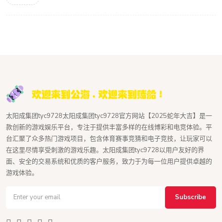
太阳成集团tyc9728太阳成集团tyc9728官方网站【2025蛇年大吉】是一
款创新的游戏娱乐平台，专注于提供丰富多样的在线博彩和电竞体验。平
台汇聚了众多热门游戏项目，包含体育赛事竞猜和电子竞技，让玩家可以
在这里尽情享受刺激的游戏乐趣。太阳成集团tyc9728以用户友好的界
面、安全的交易系统和优质的客户服务，致力于为每一位用户提供卓越的
游戏体验。
Subscribe