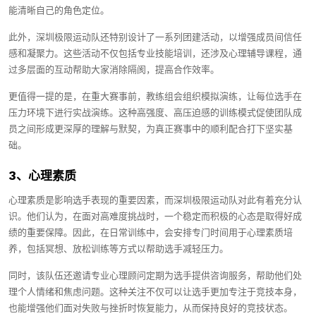
能清晰自己的角色定位。
此外，深圳极限运动队还特别设计了一系列团建活动，以增强成员间信任
感和凝聚力。这些活动不仅包括专业技能培训，还涉及心理辅导课程，通
过多层面的互动帮助大家消除隔阂，提高合作效率。
更值得一提的是，在重大赛事前，教练组会组织模拟演练，让每位选手在
压力环境下进行实战演练。这种高强度、高压迫感的训练模式促使团队成
员之间形成更深厚的理解与默契，为真正赛事中的顺利配合打下坚实基
础。
3、心理素质
心理素质是影响选手表现的重要因素，而深圳极限运动队对此有着充分认
识。他们认为，在面对高难度挑战时，一个稳定而积极的心态是取得好成
绩的重要保障。因此，在日常训练中，会安排专门时间用于心理素质培
养，包括冥想、放松训练等方式以帮助选手减轻压力。
同时，该队伍还邀请专业心理顾问定期为选手提供咨询服务，帮助他们处
理个人情绪和焦虑问题。这种关注不仅可以让选手更加专注于竞技本身，
也能增强他们面对失败与挫折时恢复能力，从而保持良好的竞技状态。