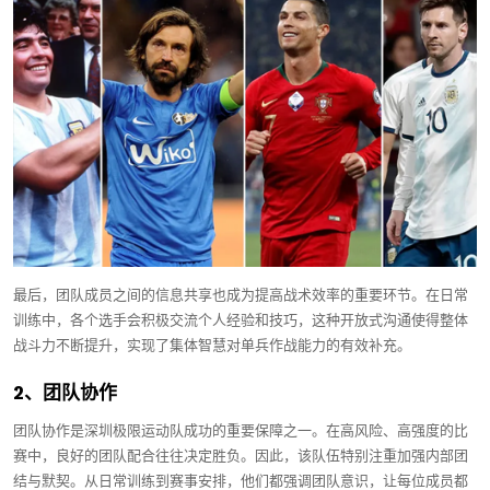
最后，团队成员之间的信息共享也成为提高战术效率的重要环节。在日常
训练中，各个选手会积极交流个人经验和技巧，这种开放式沟通使得整体
战斗力不断提升，实现了集体智慧对单兵作战能力的有效补充。
2、团队协作
团队协作是深圳极限运动队成功的重要保障之一。在高风险、高强度的比
赛中，良好的团队配合往往决定胜负。因此，该队伍特别注重加强内部团
结与默契。从日常训练到赛事安排，他们都强调团队意识，让每位成员都