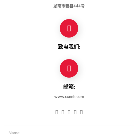
龙南市赣县444号
致电我们:
邮箱:
www.cxnnh.com