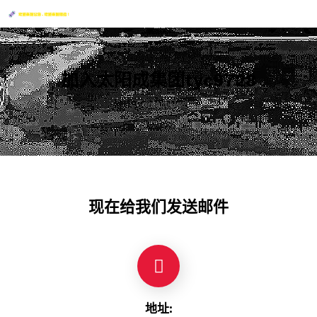
加入太阳成集团tyc9728
Contact Us
现在给我们发送邮件
地址: