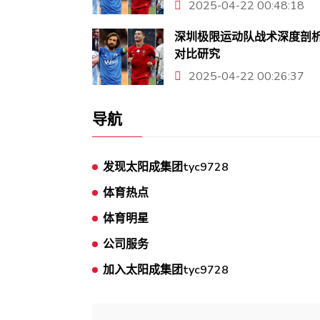
2025-04-22 00:48:18
深圳极限运动队战术深度剖
对比研究
2025-04-22 00:26:37
导航
发现太阳成集团tyc9728
体育热点
体育明星
公司服务
加入太阳成集团tyc9728