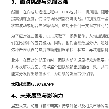
3、面对挑战与克服困难
然而，在向成功迈进过程中，EDG也并非一帆风顺。随
提高训练强度，使得每场比赛都充满挑战。特别是在一些
状态波动或配合失误等情况，这对于任何一支追求胜利的
为了应对这些困难，EDG采取了一系列措施。从增加训
们在比赛中的应变能力。同时，他们重视数据分析，通过
这种严谨认真的态度帮助他们逐渐找回状态，再次迎接挑
此外，在面对外部压力时，团队内部沟通显得尤为重要。
并寻找解决方案，使得整个团队能够更加团结一致，共同
能充分发挥出最佳水平，为后续的发展提供保障。
太阳成集团tyc9728APP
4、未来展望与影响力
展望未来，随着《和平精英》持续升温以及相关市场的发