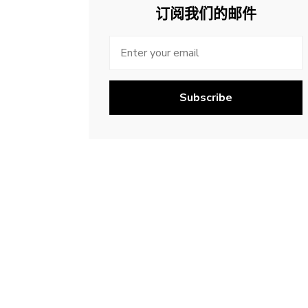
订阅我们的邮件
Subscribe