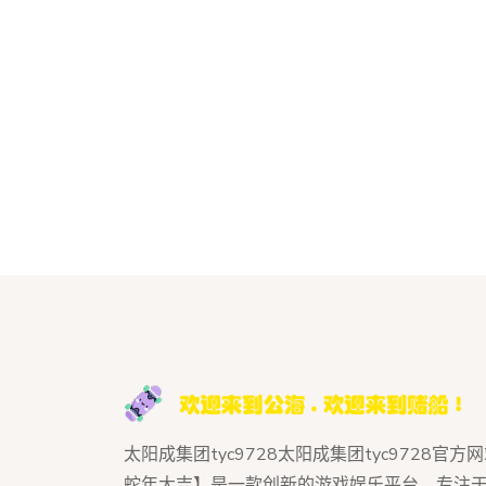
太阳成集团tyc9728太阳成集团tyc9728官方网
蛇年大吉】是一款创新的游戏娱乐平台，专注