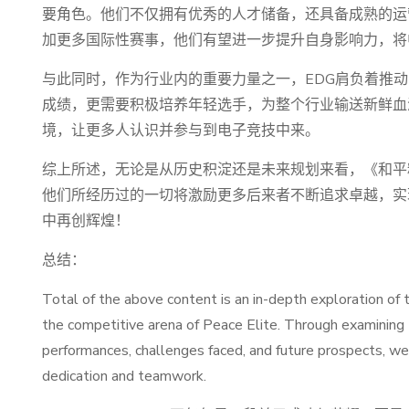
要角色。他们不仅拥有优秀的人才储备，还具备成熟的运
加更多国际性赛事，他们有望进一步提升自身影响力，将
与此同时，作为行业内的重要力量之一，EDG肩负着推
成绩，更需要积极培养年轻选手，为整个行业输送新鲜血
境，让更多人认识并参与到电子竞技中来。
综上所述，无论是从历史积淀还是未来规划来看，《和平
他们所经历过的一切将激励更多后来者不断追求卓越，实
中再创辉煌！
总结：
Total of the above content is an in-depth exploration of
the competitive arena of Peace Elite. Through examining t
performances, challenges faced, and future prospects, w
dedication and teamwork.