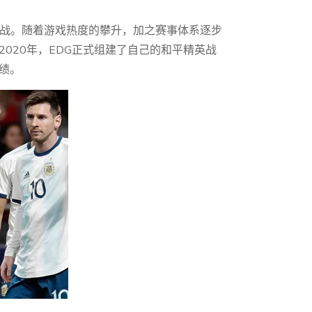
挑战。随着游戏热度的攀升，加之赛事体系逐步
020年，EDG正式组建了自己的和平精英战
绩。